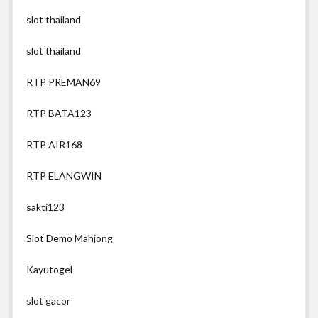
slot thailand
slot thailand
RTP PREMAN69
RTP BATA123
RTP AIR168
RTP ELANGWIN
sakti123
Slot Demo Mahjong
Kayutogel
slot gacor