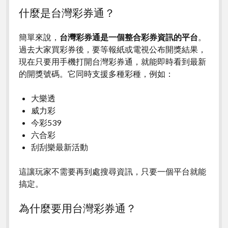
什麼是台灣彩券通？
簡單來說，
台灣彩券通是一個整合彩券資訊的平台
。
過去大家買彩券後，要等報紙或電視公布開獎結果，
現在只要用手機打開台灣彩券通，就能即時看到最新
的開獎號碼。它同時支援多種彩種，例如：
大樂透
威力彩
今彩539
六合彩
刮刮樂最新活動
這讓玩家不需要再到處搜尋資訊，只要一個平台就能
搞定。
為什麼要用台灣彩券通？