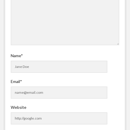
Name*
Email*
Website