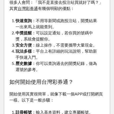
很多人會問：「我不是直接去投注站買就好了嗎？」
其實
台灣彩券通
有幾個明顯的優點：
快速查詢
：不用等新聞或跑投注站，開獎結果
一出來馬上就能查到。
中獎提醒
：可以設定通知，若你買的號碼中
獎，系統會提醒你。
安全方便
：線上操作，不需要攜帶大量現金。
玩法多樣
：平台上有詳細的玩法說明，幫助新
手快速入門。
歷史數據
：你可以查詢過去的開獎紀錄，做為
選號的參考。
如何開始使用台灣彩券通？
開始使用其實很簡單，就像下載一個APP或打開網頁
一樣。以下是一般步驟：
註冊帳號
：輸入基本資料，建立專屬帳號。