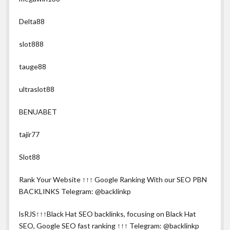
Delta88
slot888
tauge88
ultraslot88
BENUABET
tajir77
Slot88
Rank Your Website ↑↑↑ Google Ranking With our SEO PBN
BACKLINKS Telegram: @backlinkp
lsRJS↑↑↑Black Hat SEO backlinks, focusing on Black Hat
SEO, Google SEO fast ranking ↑↑↑ Telegram: @backlinkp