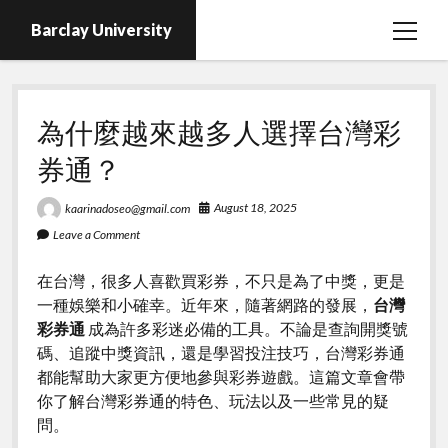
Barclay University
open
menu
為什麼越來越多人選擇台灣彩
券通？
August 18, 2025
kaarinadoseo@gmail.com
Leave a Comment
在台灣，很多人喜歡買彩券，不只是為了中獎，更是
一種娛樂和小確幸。近年來，隨著網路的發展，
台灣
彩券通
成為許多彩迷必備的工具。不論是查詢開獎號
碼、追蹤中獎資訊，還是學習投注技巧，台灣彩券通
都能幫助大家更方便地參與彩券遊戲。這篇文章會帶
你了解台灣彩券通的特色、玩法以及一些常見的疑
問。