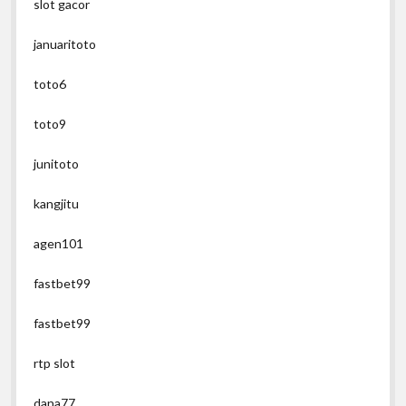
slot gacor
januaritoto
toto6
toto9
junitoto
kangjitu
agen101
fastbet99
fastbet99
rtp slot
dana77