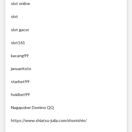
slot online
slot
slot gacor
slot161
kacang99
januaritoto
starbet99
hokibet99
Nagapoker Domino QQ
https://www.shiatsu-julia.com/shonishin/