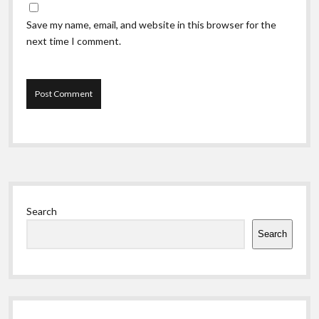
Save my name, email, and website in this browser for the
next time I comment.
Sidebar
Search
Search