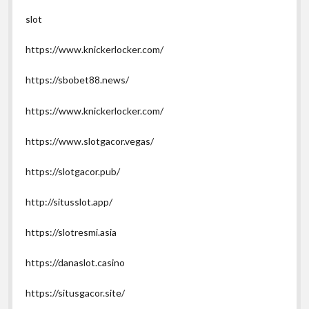
slot
https://www.knickerlocker.com/
https://sbobet88.news/
https://www.knickerlocker.com/
https://www.slotgacor.vegas/
https://slotgacor.pub/
http://situsslot.app/
https://slotresmi.asia
https://danaslot.casino
https://situsgacor.site/